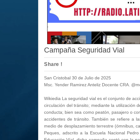
'
Campaña Seguridad Vial
Share !
San Cristobal 30 de Julio de 2025
Msc. Yender Ramirez Anteliz Docente CRA. @
Wikiedia La seguridad vial es el conjunto de a
circulación del tránsito; mediante la utilizació
conducta; bien sea como peatón, pasajero o cond
accidentes de tránsito. También se refiere a 
medio de desplazamiento terrestre (ómnibus, cami
Peques, adscrito a la Escuela Nacional Pedro
Educación Víal, dicha campaña contó con la part