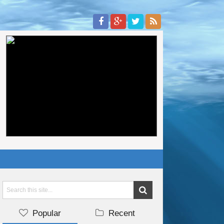
Anunciate Aquí
3/6
stodonsocial, le compartimos algunos tips como hacer esta cuarentena 
Popular
Recent