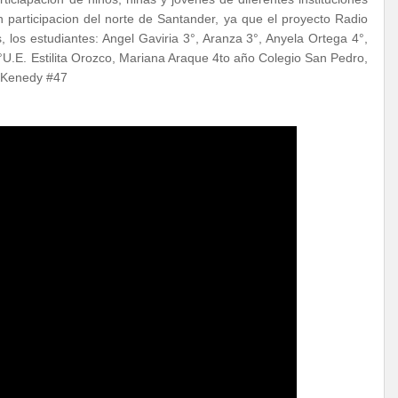
 participacion del norte de Santander, ya que el proyecto Radio
 los estudiantes: Angel Gaviria 3°, Aranza 3°, Anyela Ortega 4°,
U.E. Estilita Orozco, Mariana Araque 4to año Colegio San Pedro,
e Kenedy #47