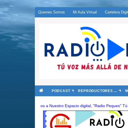
Quienes Somos
Mi Aula Virtual
Cartelera Digi
PODCAST
REPRODUCTORES ...
M
Bienvenidos a Nuestro Espacio digital, "Radio Peques" Tú voz más a