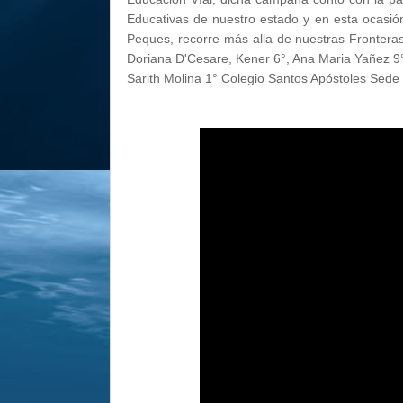
Educativas de nuestro estado y en esta ocasión
Peques, recorre más alla de nuestras Fronteras,
Doriana D'Cesare, Kener 6°, Ana Maria Yañez 9°
Sarith Molina 1° Colegio Santos Apóstoles Sed