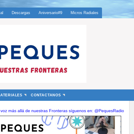
tal
Descargas
Aniversario#9
Micros Radiales
ATERIALES
CONTACTANOS
llá de nuestras Fronteras síguenos en: @PequesRadio, @RadioPeques@ma