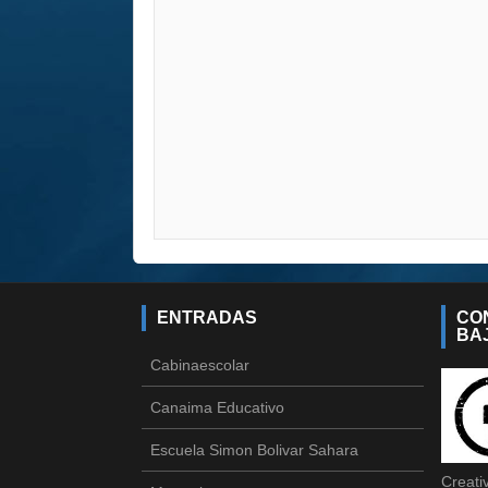
ENTRADAS
CO
BAJ
Cabinaescolar
Canaima Educativo
Escuela Simon Bolivar Sahara
Creat