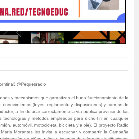
morntina3 @Pequesradio
cciones y mecanismos que garantizan el buen funcionamiento de la
n de conocimientos (leyes, reglamento y disposiciones) y normas de
uctor, a fin de usar correctamente la vía pública previniendo los
las tecnologías y métodos empleados para dicho fin en cualquier
ón, automóvil, motocicleta, bicicleta y a pie). El proyecto Radio
 Maria Morantes les invita a escuchar y compartir la Campaña
iciapación de niños, niñas y jovenes de diferentes instituciones